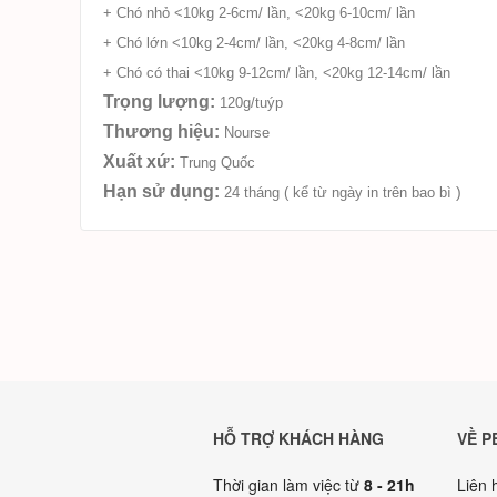
+ Chó nhỏ <10kg 2-6cm/ lần, <20kg 6-10cm/ lần
+ Chó lớn <10kg 2-4cm/ lần, <20kg 4-8cm/ lần
+ Chó có thai <10kg 9-12cm/ lần, <20kg 12-14cm/ lần
Trọng lượng:
120g/tuýp
Thương hiệu:
Nourse
Xuất xứ:
Trung Quốc
Hạn sử dụng:
)
24 tháng ( kể từ ngày in trên bao bì
HỖ TRỢ KHÁCH HÀNG
VỀ P
Thời gian làm việc từ
8 - 21h
Liên 