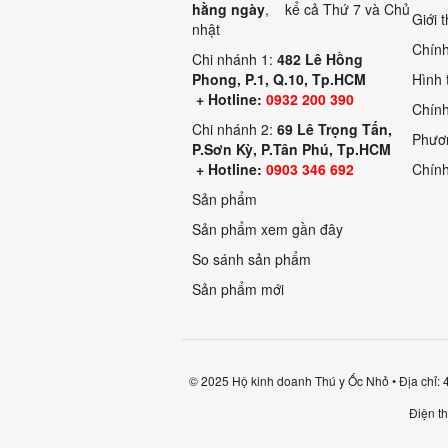
hằng ngày
, kể cả Thứ 7 và Chủ
Giới 
nhật
Chính
Chi nhánh 1:
482 Lê Hồng
Phong, P.1, Q.10, Tp.HCM
Hình 
+ Hotline:
0932 200 390
Chính
Chi nhánh 2:
69 Lê Trọng Tấn,
Phươn
P.Sơn Kỳ, P.Tân Phú, Tp.HCM
+ Hotline:
0903 346 692
Chính
Sản phẩm
Sản phẩm xem gần đây
So sánh sản phẩm
Sản phẩm mới
© 2025 Hộ kinh doanh Thú y Ốc Nhỏ • Địa chỉ
Điện t