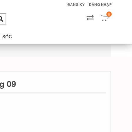
ĐĂNG KÝ
ĐĂNG NHẬP
0
M SÓC
g 09