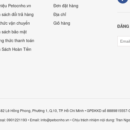
thiệu Petocnho.vn
Đơn đặt hàng
 sách đổi trả hàng
Địa chỉ
thức vận chuyển
Giỏ hàng
ĐĂNG 
 sách bảo mật
g thức thanh toán
 Sách Hoàn Tiền
: 482 Lê Hồng Phong, Phường 1, Q.10, TP. Hồ Chí Minh • GPĐKKD số 8889815557
hoại: 0901221193 • Email: info@petocnho.vn • Chịu trách nhiệm nội dung: Tran Ngo