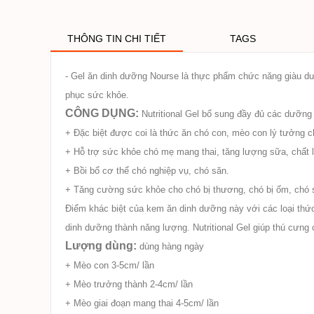
THÔNG TIN CHI TIẾT
TAGS
- Gel ăn dinh dưỡng Nourse là thực phẩm chức năng giàu dưỡ
phục sức khỏe.
CÔNG DỤNG:
Nutritional Gel bổ sung đầy đủ các dưỡng 
+ Đặc biệt được coi là thức ăn chó con, mèo con lý tưởng c
+ Hỗ trợ sức khỏe chó mẹ mang thai, tăng lượng sữa, chất
+ Bồi bổ cơ thể chó nghiệp vụ, chó săn.
+ Tăng cường sức khỏe cho chó bị thương, chó bị ốm, chó s
Điểm khác biệt của kem ăn dinh dưỡng này với các loại thứ
dinh dưỡng thành năng lượng. Nutritional Gel giúp thú cưng
Lượng dùng:
dùng hàng ngày
+ Mèo con 3-5cm/ lần
+ Mèo trưởng thành 2-4cm/ lần
+ Mèo giai đoạn mang thai 4-5cm/ lần