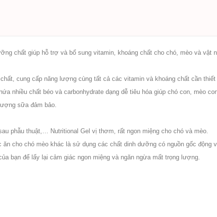
ng chất giúp hỗ trợ và bổ sung vitamin, khoáng chất cho chó, mèo và vật n
chất, cung cấp năng lượng cùng tất cả các vitamin và khoáng chất cần thiế
hứa nhiều chất béo và carbonhydrate dạng dễ tiêu hóa giúp chó con, mèo co
 lượng sữa đảm bảo.
au phẫu thuật,… Nutritional Gel vị thơm, rất ngon miệng cho chó và mèo.
c ăn cho chó mèo khác là sử dụng các chất dinh dưỡng có nguồn gốc động v
 của bạn để lấy lại cảm giác ngon miệng và ngăn ngừa mất trọng lượng.