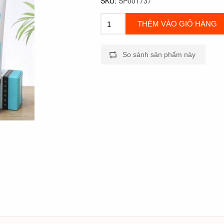
SKU:
SP001737